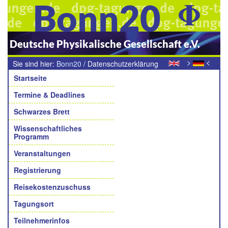
Bonn20
Deutsche Physikalische Gesellschaft e.V.
>
<
Sie sind hier:
Bonn20
/
Datenschutzerklärung
Navigation
der Deutschen Physikalischen Gesellschaft e. V.
Startseite
Termine & Deadlines
Schwarzes Brett
Wissenschaftliches
Programm
Veranstaltungen
Registrierung
Reisekostenzuschuss
Tagungsort
Teilnehmerinfos